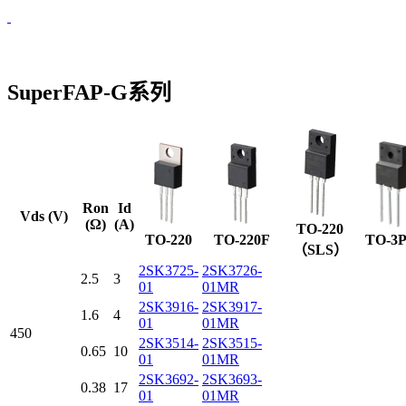
SuperFAP-G系列
Ron
Id
Vds (V)
(Ω)
(A)
TO-220
TO-220
TO-220F
TO-3
（SLS）
2SK3725-
2SK3726-
2.5
3
01
01MR
2SK3916-
2SK3917-
1.6
4
01
01MR
450
2SK3514-
2SK3515-
0.65
10
01
01MR
2SK3692-
2SK3693-
0.38
17
01
01MR