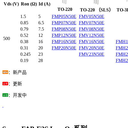
Vds (V)
Ron (Ω)
Id (A)
TO-220
TO-220 （SLS）
TO-
1.5
5
FMP05N50E
FMV05N50E
0.85
6.5
FMP07N50E
FMV07N50E
0.79
7.5
FMP08N50E
FMV08N50E
0.52
12
FMP12N50E
FMV12N50E
500
0.38
16
FMP16N50E
FMV16N50E
FMH1
0.31
20
FMP20N50E
FMV20N50E
FMH2
0.245
23
FMV23N50E
FMH2
0.19
28
FMH2
：新产品
：更新
：开发中