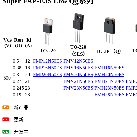
Super FAP-E3S Low Qg系列
Vds
Ron
Id
(V)
(Ω)
(A)
TO-220
TO-220
T
TO-3P （Q）
（SLS）
0.5
12
FMP12N50ES
FMV12N50ES
0.38
16
FMP16N50ES
FMV16N50ES
FMH16N50ES
0.31
20
FMP20N50ES
FMV20N50ES
FMH20N50ES
500
0.27
21
FMV21N50ES
FMH21N50ES
FMR
0.245
23
FMV23N50ES
FMH23N50ES
FMR
0.19
28
FMH28N50ES
FMR
：新产品
：更新
：开发中