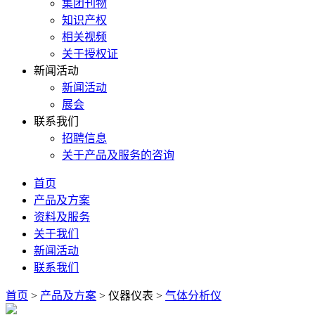
集团刊物
知识产权
相关视频
关于授权证
新闻活动
新闻活动
展会
联系我们
招聘信息
关于产品及服务的咨询
首页
产品及方案
资料及服务
关于我们
新闻活动
联系我们
首页
>
产品及方案
>
仪器仪表
>
气体分析仪