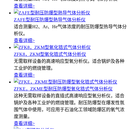
查看详细
>
ZAFE型耐压防爆型熱导气体分析仪
适合测量H2、Ar、He气体浓度的耐压防爆型热导气体分
析仪。
查看详细
>
ZFK8，ZKM型氧化锆式气体分析仪
无需取样设备的高速响应型氧分析仪。适合锅炉及各种
工业炉的燃烧管理。
查看详细
>
ZFKE，ZKME型耐压防爆型氧化锆式气体分析仪
这种无需取样设备的直插式高速响应型氧分析仪，适合
锅炉及各种工业炉的燃烧管理。耐压防爆型在爆发性氛
围气体中使用，可应用于石油化工领域防爆区的氧气浓
度测量。
查看详细
>