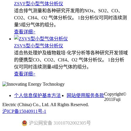
ZSVF型小型气体分析仪
适合排气测量和各种研究开发用的NOx、SO2、CO、
CO2、CH4、O2 气体分析仪。 1台分析仪可同时连续测
量5组分气体的组分。
查看详细
>
ZSVS型小型气体分析仪
适合热处理炉及植物栽培·化学分析等各种研究开发领域
的便携型CO、CO2、CH4、O2 气体分析仪。 1台分析
仪可同时连续测量4组分气体的组分。
查看详细
>
Copyright©
个人信息保护基本方法
网站使用服务条款
2011Fuji
Electric (China) Co., Ltd. All Rights Reserved.
沪ICP备15040911号-1
沪公网安备 31010702002305号