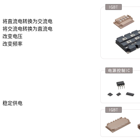
将直流电转换为交流电
将交流电转换为直流电
改变电压
改变频率
稳定供电