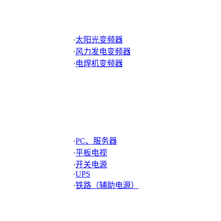
·
太阳光变频器
·
风力发电变频器
·
电焊机变频器
·
PC、服务器
·
平板电视
·
开关电源
·
UPS
·
铁路（辅助电源）