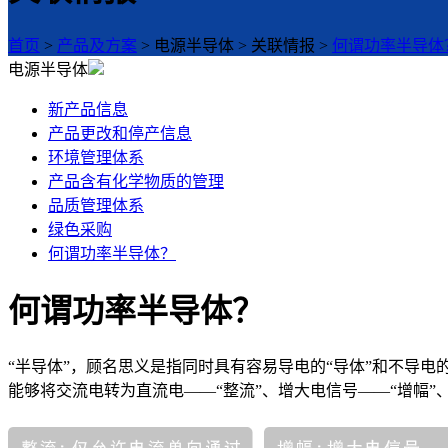
首页
>
产品及方案
>
电源半导体
>
关联情报
>
何谓功率半导体
电源半导体
新产品信息
产品更改和停产信息
环境管理体系
产品含有化学物质的管理
品质管理体系
绿色采购
何谓功率半导体？
何谓功率半导体？
“半导体”，顾名思义是指同时具有容易导电的“导体”和不导电
能够将交流电转为直流电——“整流”、增大电信号——“增幅”