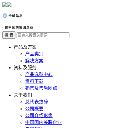
产品及方案
产品类别
解决方案
资料及服务
产品选型中心
资料下载
销售及售后网点
关于我们
总代表致辞
公司概要
公司介绍影像
中国国内关联企业