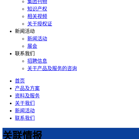
集团刊物
知识产权
相关视频
关于授权证
新闻活动
新闻活动
展会
联系我们
招聘信息
关于产品及服务的咨询
首页
产品及方案
资料及服务
关于我们
新闻活动
联系我们
关联情报