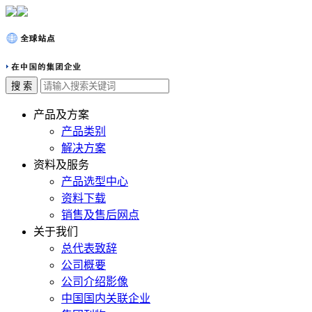
产品及方案
产品类别
解决方案
资料及服务
产品选型中心
资料下载
销售及售后网点
关于我们
总代表致辞
公司概要
公司介绍影像
中国国内关联企业