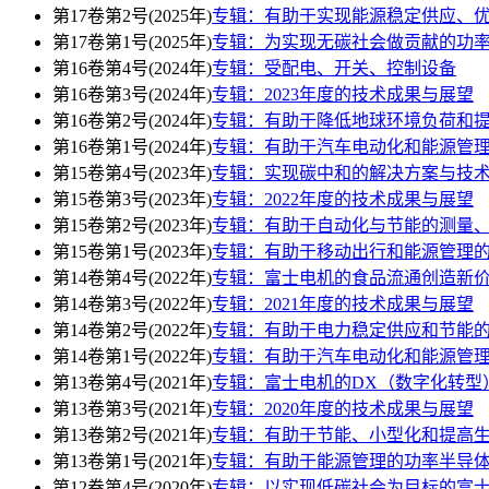
第17卷第2号(2025年)
专辑：有助于实现能源稳定供应、
第17卷第1号(2025年)
专辑：为实现无碳社会做贡献的功
第16卷第4号(2024年)
专辑：受配电、开关、控制设备
第16卷第3号(2024年)
专辑：2023年度的技术成果与展望
第16卷第2号(2024年)
专辑：有助于降低地球环境负荷和
第16卷第1号(2024年)
专辑：有助于汽车电动化和能源管
第15卷第4号(2023年)
专辑：实现碳中和的解决方案与技
第15卷第3号(2023年)
专辑：2022年度的技术成果与展望
第15卷第2号(2023年)
专辑：有助于自动化与节能的测量
第15卷第1号(2023年)
专辑：有助于移动出行和能源管理
第14卷第4号(2022年)
专辑：富士电机的食品流通创造新
第14卷第3号(2022年)
专辑：2021年度的技术成果与展望
第14卷第2号(2022年)
专辑：有助于电力稳定供应和节能
第14卷第1号(2022年)
专辑：有助于汽车电动化和能源管
第13卷第4号(2021年)
专辑：富士电机的DX（数字化转型
第13卷第3号(2021年)
专辑：2020年度的技术成果与展望
第13卷第2号(2021年)
专辑：有助于节能、小型化和提高
第13卷第1号(2021年)
专辑：有助于能源管理的功率半导
第12卷第4号(2020年)
专辑：以实现低碳社会为目标的富