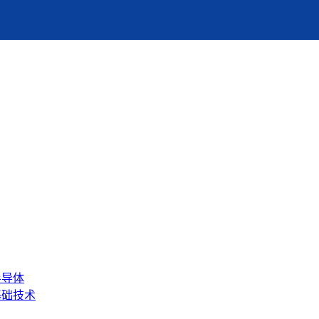
半导体
基础技术