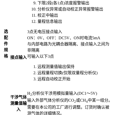
下限2段(各1点)浓度报警输出
分析仪异常或自动校正异常报警输出
校正中输出
量程信息输出
选
3点无电压接点输入
配
ON：0V、OFF：DC5V、ON时电流5mA
件
与内部电路为光耦合器隔离、接点输入之间为
规
非隔离
格
可输入以下3点
接点输入
远程测量值输出保持
远程量程切换(仅限双量程分析仪)
远程自动校正开始
H
分析仪干涉用模拟量输入(DC1～5V)
2
干涉气体
输入外部气体分析仪的CO
或CH
中某一组分。
2
4
测量值输
需要在本公司的工厂进行调整。订货时确认被
入
测气体的详细情况。