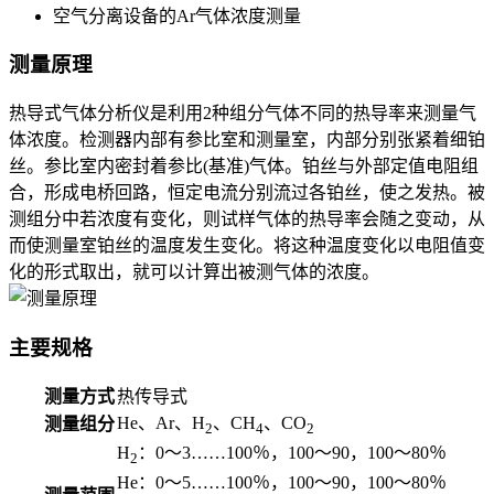
空气分离设备的Ar气体浓度测量
测量原理
热导式气体分析仪是利用2种组分气体不同的热导率来测量气
体浓度。检测器内部有参比室和测量室，内部分别张紧着细铂
丝。参比室内密封着参比(基准)气体。铂丝与外部定值电阻组
合，形成电桥回路，恒定电流分别流过各铂丝，使之发热。被
测组分中若浓度有变化，则试样气体的热导率会随之变动，从
而使测量室铂丝的温度发生变化。将这种温度变化以电阻值变
化的形式取出，就可以计算出被测气体的浓度。
主要规格
测量方式
热传导式
He、Ar、H
、CH
、CO
测量组分
2
4
2
H
：0～3……100％，100～90，100～80％
2
He：0～5……100％，100～90，100～80％