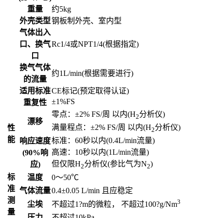
重量
约5kg
外壳类型
钢板制外壳、室内型
气体出入
口、换气
Rc1/4或NPT1/4(根据指定)
口
换气气体
约1L/min(根据需要进行)
的流量
适用标准
CE标记(预定取得认证)
±1%FS
重复性
零点：±2% FS/周 以内(H
分析仪)
2
漂移
满量程点：±2% FS/周 以内(H
分析仪)
性
2
能
标准：60秒以内(0.4L/min流量)
响应速度
高速：10秒以内(1L/min流量)
(90%响
但仅限H
分析仪(参比气为N
)
应)
2
2
标
温度
0～50℃
准
气体流量
0.4±0.05 L/min 且应稳定
测
3
尘埃
不超过1?m的微粒， 不超过100?g/Nm
量
压力
不超过10kPa