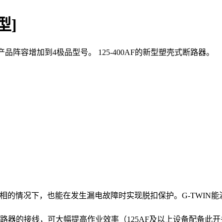
型]
能。产品阵容增加到4极品型号。 125-400AF的新型塑壳式断路器。
现欠相的情况下，也能在发生漏电故障时实现脱扣保护。G-TWIN
路器的接线，可大幅提高作业效率（125AF及以上设备配备此开