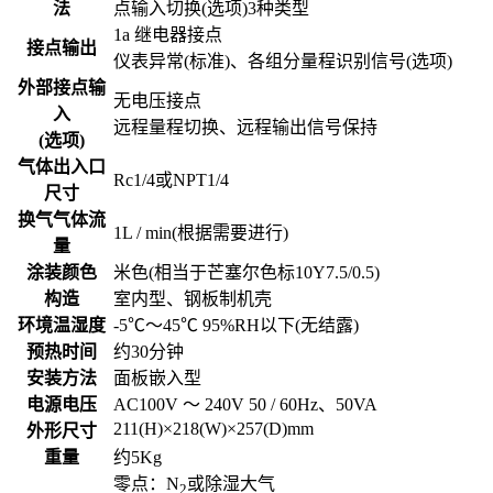
法
点输入切换(选项)3种类型
1a 继电器接点
接点输出
仪表异常(标准)、各组分量程识别信号(选项)
外部接点输
无电压接点
入
远程量程切换、远程输出信号保持
(选项)
气体出入口
Rc1/4或NPT1/4
尺寸
换气气体流
1L / min(根据需要进行)
量
涂装颜色
米色(相当于芒塞尔色标10Y7.5/0.5)
构造
室内型、钢板制机壳
环境温湿度
-5℃～45℃ 95%RH以下(无结露)
预热时间
约30分钟
安装方法
面板嵌入型
电源电压
AC100V ～ 240V 50 / 60Hz、50VA
211(H)×218(W)×257(D)mm
外形尺寸
重量
约5Kg
零点：N
或除湿大气
2