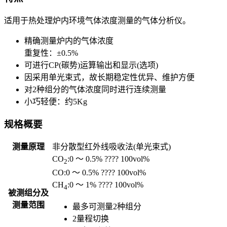
适用于热处理炉内环境气体浓度测量的气体分析仪。
精确测量炉内的气体浓度
重复性：±0.5%
可进行CP(碳势)运算输出和显示(选项)
因采用单光束式，故长期稳定性优异、维护方便
对2种组分的气体浓度同时进行连续测量
小巧轻便：约5Kg
规格概要
测量原理
非分散型红外线吸收法(单光束式)
CO
:0 ～ 0.5% ???? 100vol%
2
CO:0 ～ 0.5% ???? 100vol%
CH
:0 ～ 1% ???? 100vol%
4
被测组分及
测量范围
最多可测量2种组分
2量程切换