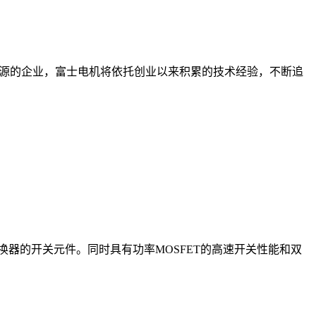
渊源的企业，富士电机将依托创业以来积累的技术经验，不断追
换器的开关元件。同时具有功率MOSFET的高速开关性能和双