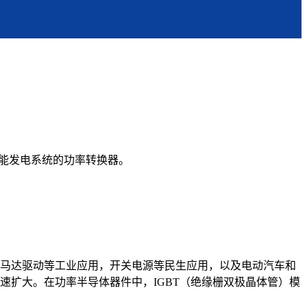
风能发电系统的功率转换器。
马达驱动等工业应用，开关电源等民生应用，以及电动汽车和
扩大。在功率半导体器件中，IGBT（绝缘栅双极晶体管）模