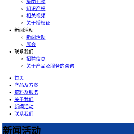
集团刊物
知识产权
相关视频
关于授权证
新闻活动
新闻活动
展会
联系我们
招聘信息
关于产品及服务的咨询
首页
产品及方案
资料及服务
关于我们
新闻活动
联系我们
新闻活动