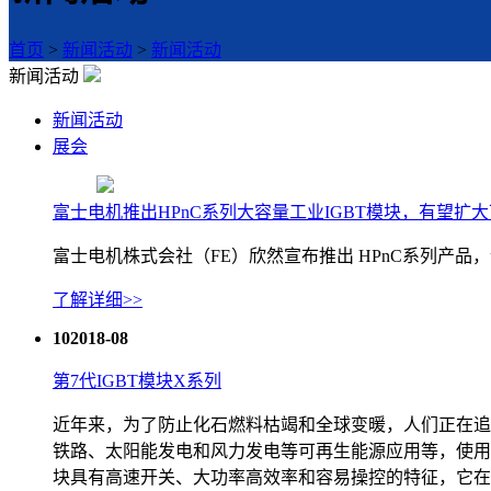
首页
>
新闻活动
>
新闻活动
新闻活动
新闻活动
展会
富士电机推出HPnC系列大容量工业IGBT模块，有望扩
富士电机株式会社（FE）欣然宣布推出 HPnC系列产品
了解详细
>>
10
2018-08
第7代IGBT模块X系列
近年来，为了防止化石燃料枯竭和全球变暖，人们正在追
铁路、太阳能发电和风力发电等可再生能源应用等，使用
块具有高速开关、大功率高效率和容易操控的特征，它在