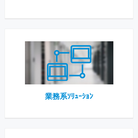
業務系ｿﾘｭｰｼｮﾝ