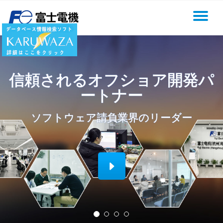
切
Skip
to
换
content
导
信頼されるオフショア開発パ
航
ートナー
ソフトウェア請負業界のリーダー
Header butto