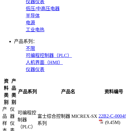
仪器仪表
低压/中高压电器
半导体
电源
工业电热
产品系列：
不限
可编程控制器（PLC）
人机界面（HMI）
仪器仪表
资
产
料
品
产品系列
产品名
资料编号
类
类
别
别
产
仪
可编程控
22B2-C-0004f
品
器
富士综合控制器 MICREX-SX
制器
(9.45M)
样
仪
系列
（PLC）
本
表