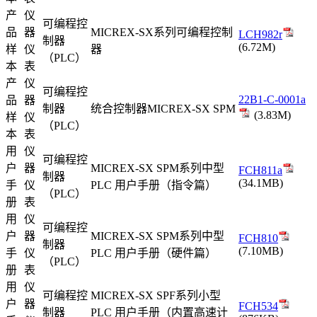
产
仪
可编程控
品
器
MICREX-SX系列可编程控制
LCH982r
制器
(6.72M)
样
仪
器
（PLC）
本
表
产
仪
可编程控
22B1-C-0001a
品
器
制器
统合控制器MICREX-SX SPM
(3.83M)
样
仪
（PLC）
本
表
用
仪
可编程控
户
器
MICREX-SX SPM系列中型
FCH811a
制器
(34.1MB)
手
仪
PLC 用户手册（指令篇）
（PLC）
册
表
用
仪
可编程控
户
器
MICREX-SX SPM系列中型
FCH810
制器
(7.10MB)
手
仪
PLC 用户手册（硬件篇）
（PLC）
册
表
用
仪
可编程控
MICREX-SX SPF系列小型
户
器
FCH534
制器
PLC 用户手册（内置高速计